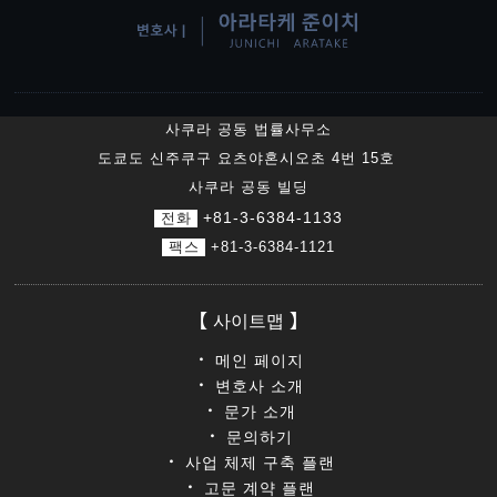
사쿠라 공동 법률사무소
도쿄도 신주쿠구 요츠야혼시오초 4번 15호
사쿠라 공동 빌딩
+81-3-6384-1133
전화
팩스
+81-3-6384-1121
사이트맵
메인 페이지
변호사 소개
문가 소개
문의하기
사업 체제 구축 플랜
고문 계약 플랜