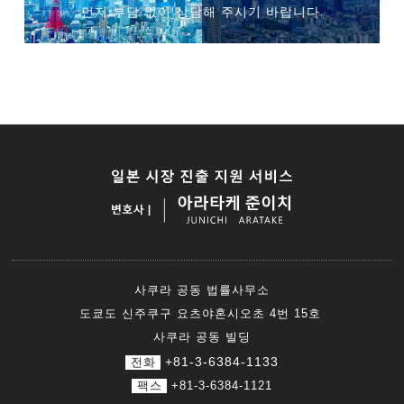
먼저 부담 없이 상담해 주시기 바랍니다.
사쿠라 공동 법률사무소
도쿄도 신주쿠구 요츠야혼시오초 4번 15호
사쿠라 공동 빌딩
+81-3-6384-1133
전화
팩스
+81-3-6384-1121